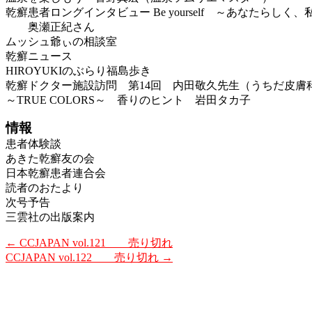
乾癬患者ロングインタビュー Be yourself ～あなたらしく
奥瀬正紀さん
ムッシュ爺ぃの相談室
乾癬ニュース
HIROYUKIのぶらり福島歩き
乾癬ドクター施設訪問 第14回 内田敬久先生（うちだ皮膚
～TRUE COLORS～ 香りのヒント 岩田タカ子
情報
患者体験談
あきた乾癬友の会
日本乾癬患者連合会
読者のおたより
次号予告
三雲社の出版案内
←
CCJAPAN vol.121 売り切れ
CCJAPAN vol.122 売り切れ
→