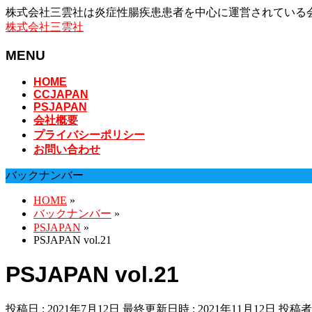
株式会社三雲社は炎症性腸疾患患者を中心に運営されている
株式会社三雲社
MENU
メ
HOME
CCJAPAN
ニ
PSJAPAN
ュ
会社概要
ー
プライバシーポリシー
を
お問い合わせ
飛
ば
バックナンバー
す
HOME
»
バックナンバー
»
PSJAPAN
»
PSJAPAN vol.21
PSJAPAN vol.21
投稿日 : 2021年7月12日
最終更新日時 : 2021年11月12日
投稿者 