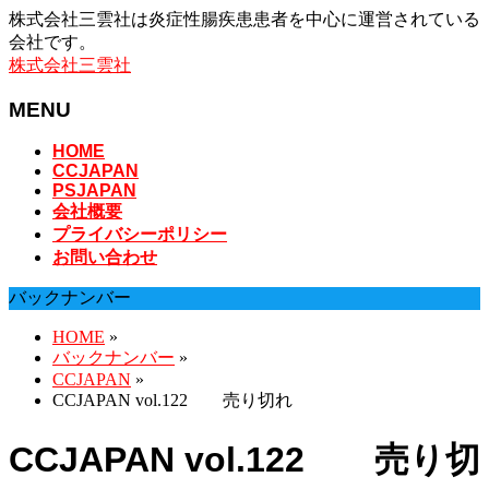
株式会社三雲社は炎症性腸疾患患者を中心に運営されている
会社です。
株式会社三雲社
MENU
メ
HOME
CCJAPAN
ニ
PSJAPAN
ュ
会社概要
ー
プライバシーポリシー
を
お問い合わせ
飛
ば
バックナンバー
す
HOME
»
バックナンバー
»
CCJAPAN
»
CCJAPAN vol.122 売り切れ
CCJAPAN vol.122 売り切