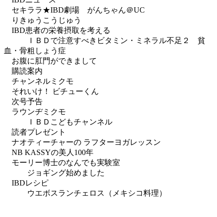
セキララ★IBD劇場 がんちゃん＠UC
りきゅうこうじゅう
IBD患者の栄養摂取を考える
ＩＢＤで注意すべきビタミン・ミネラル不足２ 貧
血・骨粗しょう症
お腹に肛門ができまして
購読案内
チャンネルミクモ
それいけ！ ビチューくん
次号予告
ラウンヂミクモ
ＩＢＤこどもチャンネル
読者プレゼント
ナオティーチャーの ラフターヨガレッスン
NB KASSYの美人100年
モーリー博士のなんでも実験室
ジョギング始めました
IBDレシピ
ウエボスランチェロス（メキシコ料理）