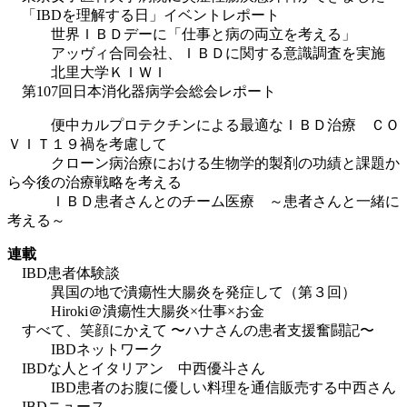
「IBDを理解する日」イベントレポート
世界ＩＢＤデーに「仕事と病の両立を考える」
アッヴィ合同会社、ＩＢＤに関する意識調査を実施
北里大学ＫＩＷＩ
第107回日本消化器病学会総会レポート
便中カルプロテクチンによる最適なＩＢＤ治療 ＣＯ
ＶＩＴ１９禍を考慮して
クローン病治療における生物学的製剤の功績と課題か
ら今後の治療戦略を考える
ＩＢＤ患者さんとのチーム医療 ～患者さんと一緒に
考える～
連載
IBD患者体験談
異国の地で潰瘍性大腸炎を発症して（第３回）
Hiroki＠潰瘍性大腸炎×仕事×お金
すべて、笑顔にかえて 〜ハナさんの患者支援奮闘記〜
IBDネットワーク
IBDな人とイタリアン 中西優斗さん
IBD患者のお腹に優しい料理を通信販売する中西さん
IBDニュース