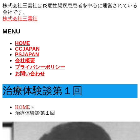
株式会社三雲社は炎症性腸疾患患者を中心に運営されている
会社です。
株式会社三雲社
MENU
メ
HOME
CCJAPAN
ニ
PSJAPAN
ュ
会社概要
ー
プライバシーポリシー
を
お問い合わせ
飛
ば
治療体験談第１回
す
HOME
»
治療体験談第１回