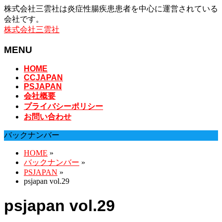
株式会社三雲社は炎症性腸疾患患者を中心に運営されている
会社です。
株式会社三雲社
MENU
メ
HOME
CCJAPAN
ニ
PSJAPAN
ュ
会社概要
ー
プライバシーポリシー
を
お問い合わせ
飛
ば
バックナンバー
す
HOME
»
バックナンバー
»
PSJAPAN
»
psjapan vol.29
psjapan vol.29