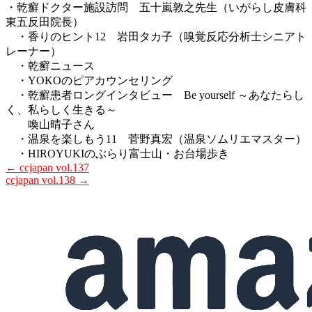
・乾癬ドクター施設訪問 五十嵐敦之先生（いがらし皮膚科
東五反田院長）
・香りのヒント12 岩田タカ子（嗅覚反応分析士シニアト
レーナー）
・乾癬ニュース
・YOKOのピアカウンセリング
・乾癬患者ロングインタビュー Be yourself ～あなたらし
く、私らしく生きる～
喚山晴子さん
・温泉を楽しもう11 菅野真宏（温泉ソムリエマスター）
・HIROYUKIのぶらり富士山・お台場歩き
←
ccjapan vol.137
ccjapan vol.138
→