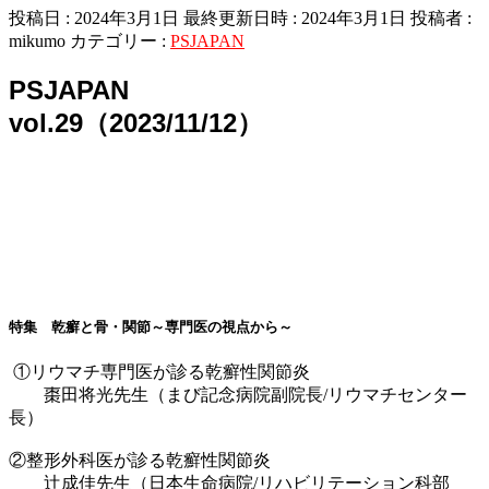
投稿日 : 2024年3月1日
最終更新日時 : 2024年3月1日
投稿者 :
mikumo
カテゴリー :
PSJAPAN
PSJAPAN
vol.29（2023/11/12）
特集 乾癬と骨・関節～専門医の視点から～
①リウマチ専門医が診る乾癬性関節炎
棗田将光先生（まび記念病院副院長/リウマチセンター
長）
②整形外科医が診る乾癬性関節炎
辻成佳先生（日本生命病院/リハビリテーション科部