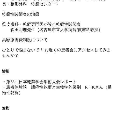
長・整形外科・乾癬センター）
乾癬性関節炎の治療
③皮膚科・乾癬専門医が診る乾癬性関節炎
森田明理先生（名古屋市立大学病院/皮膚科教授）
高額療養費制度について
ひとりで悩まないで！ お近くの患者会にアクセスしてみま
せんか？
情報
・第38回日本乾癬学会学術大会レポート
・患者体験談 膿疱性乾癬と生物学的製剤 R・Kさん（膿
疱性乾癬）
連載