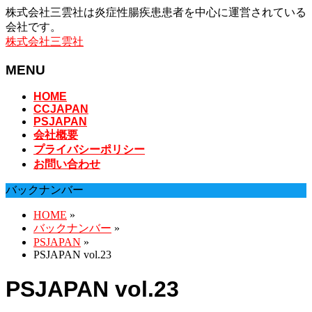
株式会社三雲社は炎症性腸疾患患者を中心に運営されている
会社です。
株式会社三雲社
MENU
メ
HOME
CCJAPAN
ニ
PSJAPAN
ュ
会社概要
ー
プライバシーポリシー
を
お問い合わせ
飛
ば
バックナンバー
す
HOME
»
バックナンバー
»
PSJAPAN
»
PSJAPAN vol.23
PSJAPAN vol.23