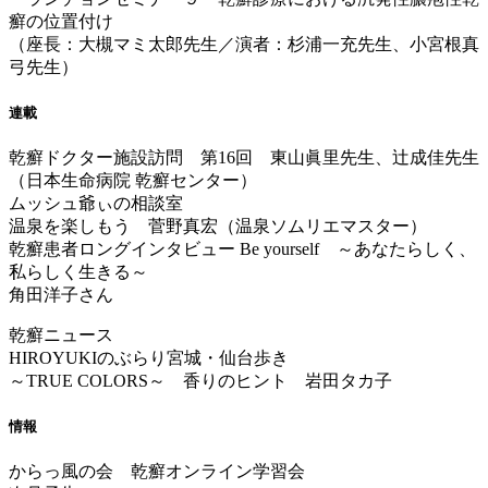
癬の位置付け
（座長：大槻マミ太郎先生／演者：杉浦一充先生、小宮根真
弓先生）
連載
乾癬ドクター施設訪問 第16回 東山眞里先生、辻成佳先生
（日本生命病院 乾癬センター）
ムッシュ爺ぃの相談室
温泉を楽しもう 菅野真宏（温泉ソムリエマスター）
乾癬患者ロングインタビュー Be yourself ～あなたらしく、
私らしく生きる～
角田洋子さん
乾癬ニュース
HIROYUKIのぶらり宮城・仙台歩き
～TRUE COLORS～ 香りのヒント 岩田タカ子
情報
からっ風の会 乾癬オンライン学習会