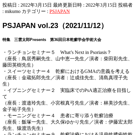
投稿日 : 2022年3月15日
最終更新日時 : 2022年3月15日
投稿者
:
mikumo
カテゴリー :
PSJAPAN
PSJAPAN vol.23（2021/11/12）
特集 三雲太郎Presents 第36回日本乾癬学会学術大会
・ランチョンセミナー５ What’s Next in Psoriasis？
（座長：鳥居秀嗣先生、山中恵一先生／演者：柴田彩先生、
藤田英樹先生）
・スイーツセミナー４ 乾癬におけるGMAの意義を考える
（座長：金蔵拓郎先生／演者：辻成佳先生、清島真理子先
生）
・イブニングセミナー２ 実臨床でのPsA適正治療を目指し
て
（座長：渡邉玲先生、小宮根真弓先生／演者：林美沙先生、
金子祐子先生）
・モーニングセミナー４ 患者に寄り添う乾癬治療
（座長：飯塚一先生、大久保ゆかり先生／演者：伊藤宏太郎
先生、猿渡浩先生）
・ランチョンセミナー９ 乾癬診療における汎発性膿疱性乾