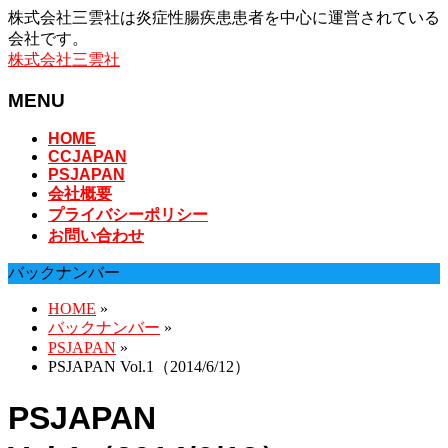
株式会社三雲社は炎症性腸疾患患者を中心に運営されている
会社です。
株式会社三雲社
MENU
メ
HOME
CCJAPAN
ニ
PSJAPAN
ュ
会社概要
ー
プライバシーポリシー
を
お問い合わせ
飛
ば
バックナンバー
す
HOME
»
バックナンバー
»
PSJAPAN
»
PSJAPAN Vol.1（2014/6/12）
PSJAPAN