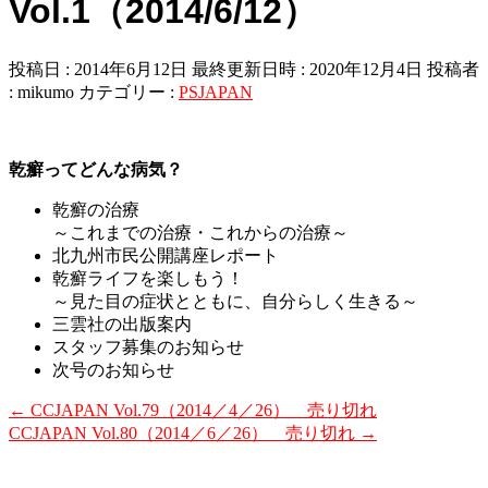
Vol.1（2014/6/12）
投稿日 : 2014年6月12日
最終更新日時 : 2020年12月4日
投稿者
:
mikumo
カテゴリー :
PSJAPAN
乾癬ってどんな病気？
乾癬の治療
～これまでの治療・これからの治療～
北九州市民公開講座レポート
乾癬ライフを楽しもう！
～見た目の症状とともに、自分らしく生きる～
三雲社の出版案内
スタッフ募集のお知らせ
次号のお知らせ
←
CCJAPAN Vol.79（2014／4／26） 売り切れ
CCJAPAN Vol.80（2014／6／26） 売り切れ
→