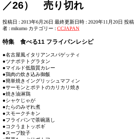
／26） 売り切れ
投稿日 : 2013年6月26日
最終更新日時 : 2020年11月20日
投稿
者 :
mikumo
カテゴリー :
CCJAPAN
特集 食べる11 フライパンレシピ
●名古屋風イタリアンスパゲッティ
●ツナポテトグラタン
●マイルド低脂質カレー
●鶏肉の炊き込み御飯
●簡単焼きイングリッシュマフィン
●サーモンとポテトのカリカリ焼き
●焼き油淋鶏
●シャケじゃが
●たらのみぞれ煮
●スモークチキン
●フライパンで茶碗蒸し
●コクうまトッポギ
●スープ餃子