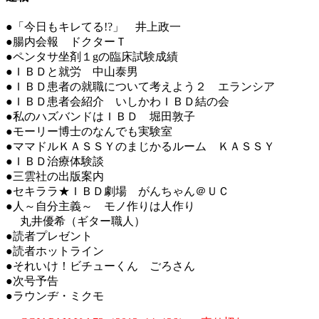
●「今日もキレてる!?」 井上政一
●腸内会報 ドクターＴ
●ペンタサ坐剤１gの臨床試験成績
●ＩＢＤと就労 中山泰男
●ＩＢＤ患者の就職について考えよう２ エランシア
●ＩＢＤ患者会紹介 いしかわＩＢＤ結の会
●私のハズバンドはＩＢＤ 堀田敦子
●モーリー博士のなんでも実験室
●ママドルＫＡＳＳＹのまじかるルーム ＫＡＳＳＹ
●ＩＢＤ治療体験談
●三雲社の出版案内
●セキララ★ＩＢＤ劇場 がんちゃん＠ＵＣ
●人～自分主義～ モノ作りは人作り
丸井優希（ギター職人）
●読者プレゼント
●読者ホットライン
●それいけ！ビチューくん ごろさん
●次号予告
●ラウンヂ・ミクモ