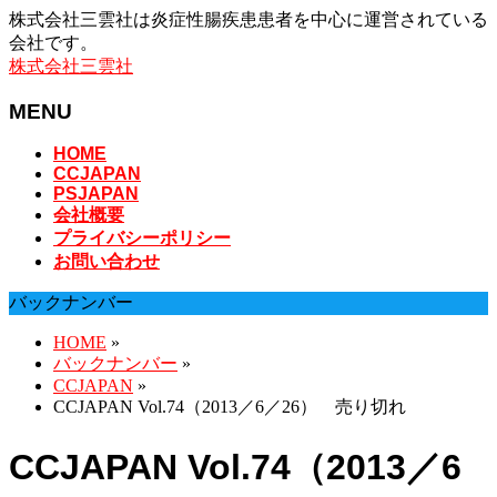
株式会社三雲社は炎症性腸疾患患者を中心に運営されている
会社です。
株式会社三雲社
MENU
メ
HOME
CCJAPAN
ニ
PSJAPAN
ュ
会社概要
ー
プライバシーポリシー
を
お問い合わせ
飛
ば
バックナンバー
す
HOME
»
バックナンバー
»
CCJAPAN
»
CCJAPAN Vol.74（2013／6／26） 売り切れ
CCJAPAN Vol.74（2013／6