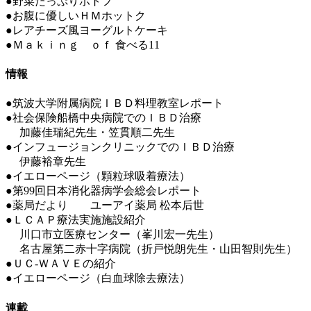
●野菜たっぷりポトフ
●お腹に優しいＨＭホットク
●レアチーズ風ヨーグルトケーキ
●Ｍａｋｉｎｇ ｏｆ 食べる11
情報
●筑波大学附属病院ＩＢＤ料理教室レポート
●社会保険船橋中央病院でのＩＢＤ治療
加藤佳瑞紀先生・笠貫順二先生
●インフュージョンクリニックでのＩＢＤ治療
伊藤裕章先生
●イエローページ（顆粒球吸着療法）
●第99回日本消化器病学会総会レポート
●薬局だより ユーアイ薬局 松本后世
●ＬＣＡＰ療法実施施設紹介
川口市立医療センター（峯川宏一先生）
名古屋第二赤十字病院（折戸悦朗先生・山田智則先生）
●ＵＣ-ＷＡＶＥの紹介
●イエローページ（白血球除去療法）
連載