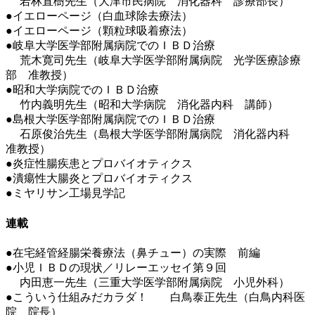
若林直樹先生（大津市民病院 消化器科 診療部長）
●イエローページ（白血球除去療法）
●イエローページ（顆粒球吸着療法）
●岐阜大学医学部附属病院でのＩＢＤ治療
荒木寛司先生（岐阜大学医学部附属病院 光学医療診療
部 准教授）
●昭和大学病院でのＩＢＤ治療
竹内義明先生（昭和大学病院 消化器内科 講師）
●島根大学医学部附属病院でのＩＢＤ治療
石原俊治先生（島根大学医学部附属病院 消化器内科
准教授）
●炎症性腸疾患とプロバイオティクス
●潰瘍性大腸炎とプロバイオティクス
●ミヤリサン工場見学記
連載
●在宅経管経腸栄養療法（鼻チュー）の実際 前編
●小児ＩＢＤの現状／リレーエッセイ第９回
内田恵一先生（三重大学医学部附属病院 小児外科）
●こういう仕組みだカラダ！ 白鳥泰正先生（白鳥内科医
院 院長）