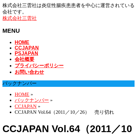
株式会社三雲社は炎症性腸疾患患者を中心に運営されている
会社です。
株式会社三雲社
MENU
メ
HOME
CCJAPAN
ニ
PSJAPAN
ュ
会社概要
ー
プライバシーポリシー
を
お問い合わせ
飛
ば
バックナンバー
す
HOME
»
バックナンバー
»
CCJAPAN
»
CCJAPAN Vol.64（2011／10／26） 売り切れ
CCJAPAN Vol.64（2011／10