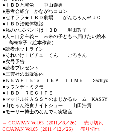
●ＩＢＤと就労 中山泰男
●患者会紹介 かながわコロン
●セキララ★ＩＢＤ劇場 がんちゃん＠ＵＣ
●ＩＢＤ治療体験談
●私のハズバンドはＩＢＤ 堀田敦子
●人～自分主義～ 未来の子どもへ届けたい絵本
高橋章子（絵本作家）
●読者ホットライン
●それいけ！ビチューくん ごろさん
●次号予告
●読者プレゼント
●三雲社の出版案内
●ＫＥＷＰＩＥ’Ｓ ＴＥＡ ＴＩＭＥ Sachiyo
●ラウンヂ・ミクモ
●ＩＢＤ ＲＥＣＩＰＥ
●ママドルＫＡＳＳＹのまじかるルーム KASSY
●山ちゃん絶食ナイトショー 山田浩貴
●モーリー博士のなんでも実験室
←
CCJAPAN Vol.63（2011／8／26） 売り切れ
CCJAPAN Vol.65（2011／12／26） 売り切れ
→