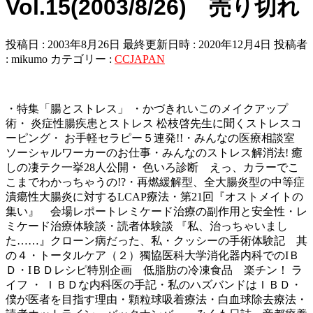
Vol.15(2003/8/26) 売り切れ
投稿日 : 2003年8月26日
最終更新日時 : 2020年12月4日
投稿者
:
mikumo
カテゴリー :
CCJAPAN
・特集「腸とストレス」 ・かづきれいこのメイクアップ
術・ 炎症性腸疾患とストレス 松枝啓先生に聞くストレスコ
ーピング・ お手軽セラピー５連発!!・みんなの医療相談室
ソーシャルワーカーのお仕事・みんなのストレス解消法! 癒
しの凄テク一挙28人公開・ 色いろ診断 えっ、カラーでこ
こまでわかっちゃうの!?・再燃緩解型、全大腸炎型の中等症
潰瘍性大腸炎に対するLCAP療法・第21回『オストメイトの
集い』 会場レポートレミケード治療の副作用と安全性・レ
ミケード治療体験談・読者体験談 『私、治っちゃいまし
た……』クローン病だった、私・クッシーの手術体験記 其
の４・トータルケア（２）獨協医科大学消化器内科でのIＢ
Ｄ・IＢＤレシピ特別企画 低脂肪の冷凍食品 楽チン！ ラ
イフ ・ ＩＢＤな内科医の手記・私のハズバンドはＩＢＤ・
僕が医者を目指す理由・顆粒球吸着療法・白血球除去療法・