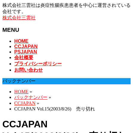
株式会社三雲社は炎症性腸疾患患者を中心に運営されている
会社です。
株式会社三雲社
MENU
メ
HOME
CCJAPAN
ニ
PSJAPAN
ュ
会社概要
ー
プライバシーポリシー
を
お問い合わせ
飛
ば
バックナンバー
す
HOME
»
バックナンバー
»
CCJAPAN
»
CCJAPAN Vol.15(2003/8/26) 売り切れ
CCJAPAN