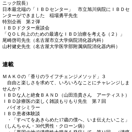
ニック院長）
日本最北端の「ＩＢＤセンター」 市立旭川病院にＩＢＤセ
ンターができました 稲場勇平先生
特別企画 第２弾
ＩＢＤドクター座談会
「ＱＯＬ向上のための最適なＩＢＤ治療を考える（２）」
尾崎啓司先生（名古屋市立大学病院消化器内科）
山村健史先生（名古屋大学医学部附属病院消化器内科）
連載
ＭＡＫＯの「香りのライフチェンジメソッド」３
自由と楽しさを求めて、いろいろなことにチャレンジしま
せんか？
ＩＢＤな人と絶食ＢＡＮＤ（山田浩貴さん アーティスト）
ＩＢＤ診療医の楽しく雑談もりもり先生 第７回
バイオシミラー
ＩＢＤ患者体験談
・「すべてをあきらめた17歳の僕へ、いま伝えたいこと」
（しんちゃん・30代男性・クローン病）