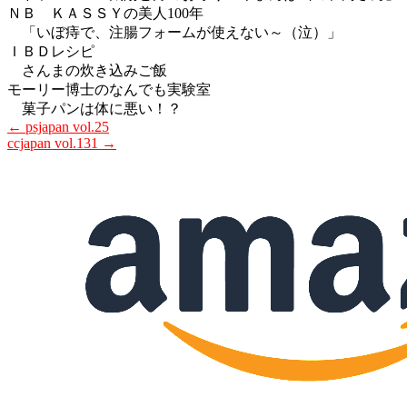
ＮＢ ＫＡＳＳＹの美人100年
「いぼ痔で、注腸フォームが使えない～（泣）」
ＩＢＤレシピ
さんまの炊き込みご飯
モーリー博士のなんでも実験室
菓子パンは体に悪い！？
←
psjapan vol.25
ccjapan vol.131
→