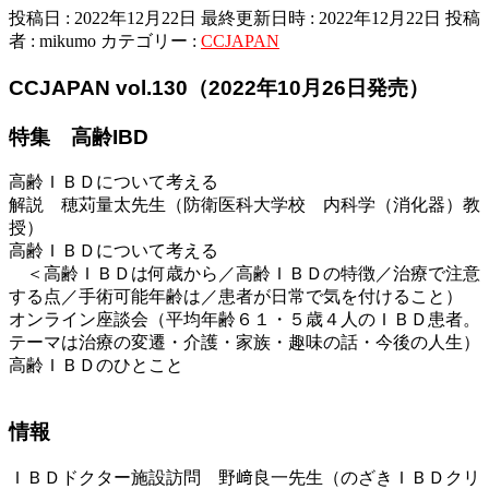
投稿日 : 2022年12月22日
最終更新日時 : 2022年12月22日
投稿
者 :
mikumo
カテゴリー :
CCJAPAN
CCJAPAN vol.130（2022年10月26日発売）
特集 高齢IBD
高齢ＩＢＤについて考える
解説 穂苅量太先生（防衛医科大学校 内科学（消化器）教
授）
高齢ＩＢＤについて考える
＜高齢ＩＢＤは何歳から／高齢ＩＢＤの特徴／治療で注意
する点／手術可能年齢は／患者が日常で気を付けること）
オンライン座談会（平均年齢６１・５歳４人のＩＢＤ患者。
テーマは治療の変遷・介護・家族・趣味の話・今後の人生）
高齢ＩＢＤのひとこと
情報
ＩＢＤドクター施設訪問 野﨑良一先生（のざきＩＢＤクリ