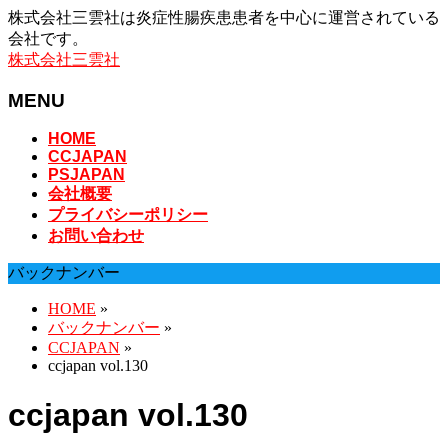
株式会社三雲社は炎症性腸疾患患者を中心に運営されている
会社です。
株式会社三雲社
MENU
メ
HOME
CCJAPAN
ニ
PSJAPAN
ュ
会社概要
ー
プライバシーポリシー
を
お問い合わせ
飛
ば
バックナンバー
す
HOME
»
バックナンバー
»
CCJAPAN
»
ccjapan vol.130
ccjapan vol.130