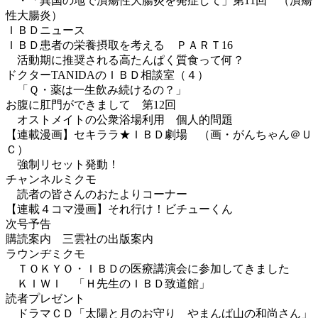
・「異国の地で潰瘍性大腸炎を発症して」第11回 （潰瘍
性大腸炎）
ＩＢＤニュース
ＩＢＤ患者の栄養摂取を考える ＰＡＲＴ16
活動期に推奨される高たんぱく質食って何？
ドクターTANIDAのＩＢＤ相談室（４）
「Ｑ・薬は一生飲み続けるの？」
お腹に肛門ができまして 第12回
オストメイトの公衆浴場利用 個人的問題
【連載漫画】セキララ★ＩＢＤ劇場 （画・がんちゃん＠Ｕ
Ｃ）
強制リセット発動！
チャンネルミクモ
読者の皆さんのおたよりコーナー
【連載４コマ漫画】それ行け！ビチューくん
次号予告
購読案内 三雲社の出版案内
ラウンヂミクモ
ＴＯＫＹＯ・ＩＢＤの医療講演会に参加してきました
ＫＩＷＩ 「Ｈ先生のＩＢＤ致道館」
読者プレゼント
ドラマＣＤ「太陽と月のお守り やまんば山の和尚さん」