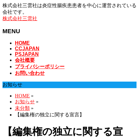
株式会社三雲社は炎症性腸疾患患者を中心に運営されている
会社です。
株式会社三雲社
MENU
メ
HOME
CCJAPAN
ニ
PSJAPAN
ュ
会社概要
ー
プライバシーポリシー
を
お問い合わせ
飛
ば
お知らせ
す
HOME
»
お知らせ
»
未分類
»
【編集権の独立に関する宣言】
【編集権の独立に関する宣