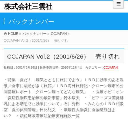
株式会社三雲社
バックナンバー
HOME
»
バックナンバー
»
CCJAPAN
»
CCJAPAN Vol.2（2001/6/26） 売り切れ
CCJAPAN Vol.2（2001/6/26） 売り切れ
投稿日 : 2001年6月26日
最終更新日時 : 2020年12月4日
カテゴリー :
CCJAPAN
・特集「夏だ！ 病気とともに旅にでよう」ＩＢＤに効果のある温
泉／食事に融通がきく旅館／ＩＢＤ海外旅行記・クローン病市民公
開講座レポート「クローン病ってどんな病気」 ・医療オピニオン
「炎症性腸疾患治療の最新事情」鈴木康夫 ・「ビフィズス菌発酵
乳による増悪防止効果について」石川秀樹 ・みんなのＩＢＤ相談
室「夏の体調管理」日比紀文 ・潰瘍性大腸炎に食物繊維はよ
い？ ・顆粒球吸着療法治療実施施設一覧