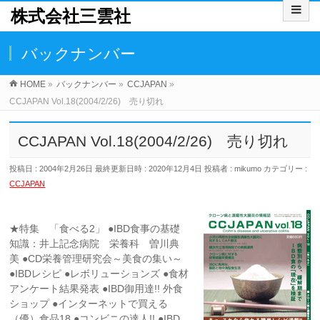
株式会社三雲社
バックナンバー
HOME
»
バックナンバー
»
CCJAPAN
»
CCJAPAN Vol.18(2004/2/26) 売り切れ
CCJAPAN Vol.18(2004/2/26) 売り切れ
投稿日 : 2004年2月26日
最終更新日時 : 2020年12月4日
投稿者 :
mikumo
カテゴリー :
CCJAPAN
★特集 「食べる2」 ●IBD食事の基礎
知識：井上記念病院 栄養科 曽川典
美 ●CD栄養管理研究会～美食の集い～
●IBDレシピ ●レボリューションズ ●食材
アンケート結果発表 ●IBD御用達!! 外食
ショップ ●インターネットで買える
（優）食品18 ●コンビニの達人!! ●IBD