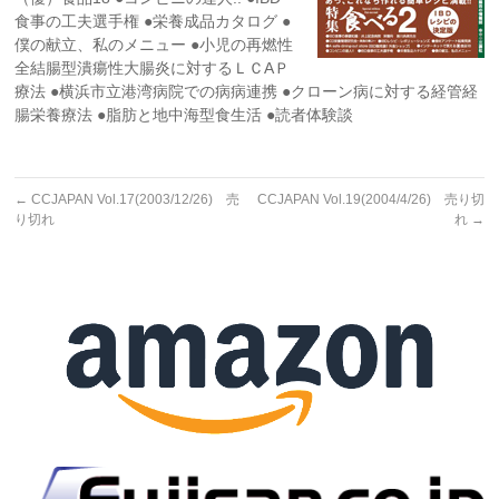
食事の工夫選手権 ●栄養成品カタログ ●
僕の献立、私のメニュー ●小児の再燃性
全結腸型潰瘍性大腸炎に対するＬＣAＰ
療法 ●横浜市立港湾病院での病病連携 ●クローン病に対する経管経
腸栄養療法 ●脂肪と地中海型食生活 ●読者体験談
←
CCJAPAN Vol.17(2003/12/26) 売
CCJAPAN Vol.19(2004/4/26) 売り切
り切れ
れ
→