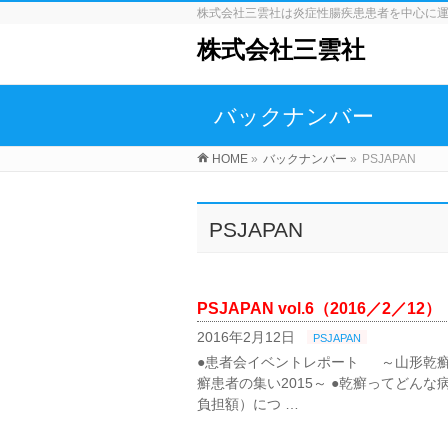
株式会社三雲社は炎症性腸疾患患者を中心に
株式会社三雲社
バックナンバー
HOME
»
バックナンバー
»
PSJAPAN
PSJAPAN
PSJAPAN vol.6（2016／2／12）
2016年2月12日
PSJAPAN
●患者会イベントレポート ～山形乾
癬患者の集い2015～ ●乾癬ってどんな
負担額）につ …