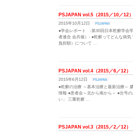
PSJAPAN vol.5（2015／10／12
2015年10月12日
PSJAPAN
●学会レポート -第30回日本乾癬学会
者連合 会共催）- ●乾癬ってどんな病
負担額）について …
PSJAPAN vol.4（2015／6／12）
2015年6月12日
PSJAPAN
●乾癬の治療 ～基本治療と最新治療～ 膿
情報 ●患者会～北から南から～ ●次号
い」 三重乾癬 …
PSJAPAN vol.3（2015／2／12）