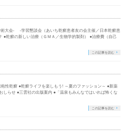
）
学術大会- -学習懇談会（あいち乾癬患者友の会主催／日本乾癬患
気？ ●乾癬の新しい治療（ＧＭＡ／生物学的製剤） ●治療費（自己
この記事を読む
疱性乾癬 ●乾癬ライフを楽しもう! ～夏のファッション～ ●新薬
のおしらせ ●三雲社の出版案内 ●「温泉もみんなではいれば怖くな
この記事を読む