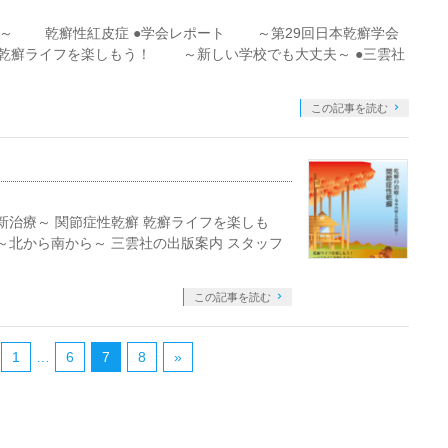
～ 乾癬性紅皮症 ●学会レポート ～第29回日本乾癬学会
 ●乾癬ライフを楽しもう！ ～新しい学校でも大丈夫～ ●三雲社
この記事を読む
新治療～ 関節症性乾癬 乾癬ライフを楽しも
～北から南から～ 三雲社の出版案内 スタッフ
この記事を読む
1
…
6
7
8
»