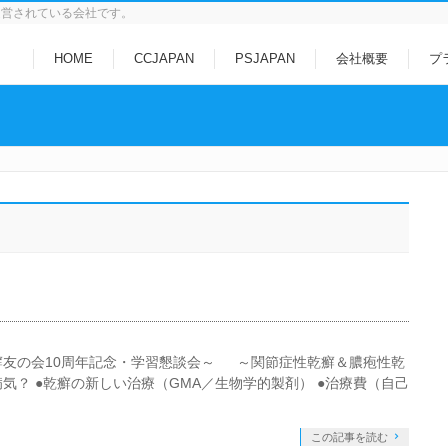
運営されている会社です。
HOME
CCJAPAN
PSJAPAN
会社概要
プ
癬友の会10周年記念・学習懇談会～ ～関節症性乾癬＆膿疱性乾
病気？ ●乾癬の新しい治療（GMA／生物学的製剤） ●治療費（自己
この記事を読む