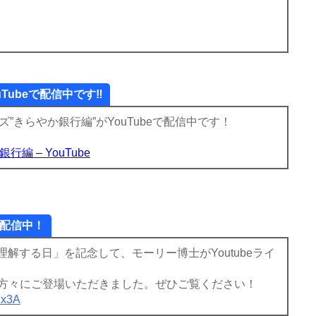
ouTubeで配信中です‼
リーズ”きらやか銀行編”がYouTubeで配信中です！
銀行編 – YouTube
で配信中！
Dを理解する日」を記念して、
モーリー博士がYoutubeライ
る方々にご登場いただきました。
ぜひご覧ください！
Cx3A