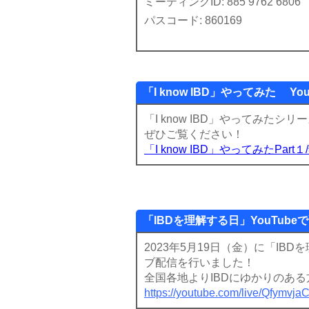
ミーティングID: 885 9762 6806
パスコード: 860169
「I know IBD」やってみた Y
「I know IBD」やってみたシ
ぜひご覧ください！
「I know IBD」やってみたPart１/
「IBDを理解する日」YouTube
2023年5月19日（金）に「IB
ブ配信を行いました！
全国各地よりIBDにゆかりのあ
https://youtube.com/live/Qfymvja