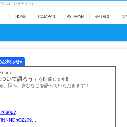
運営されている会社です。
HOME
CCJAPAN
PSJAPAN
会社概要
プ
のお知らせ♦
Zoom）
について語ろう」
を開催します‼
ある、悩み、喜びなどを語っていただきます！
）
626806?
YlNNNDhOZz09
…