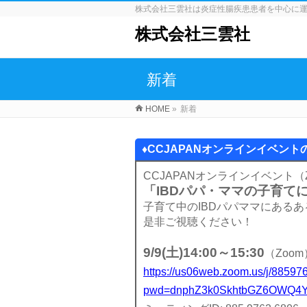
株式会社三雲社は炎症性腸疾患患者を中心に
株式会社三雲社
新着
HOME
»
新着
♦CCJAPANオンラインイベント
CCJAPANオンラインイベント（
「IBDパパ・ママの子育て
子育て中のIBDパパママにある
是非ご視聴ください！
9/9(土)14:00～15:30
（Zoom
https://
us06web.zoom.us/j/88597
pwd=dnphZ3k0SkhtbGZ6OWQ4