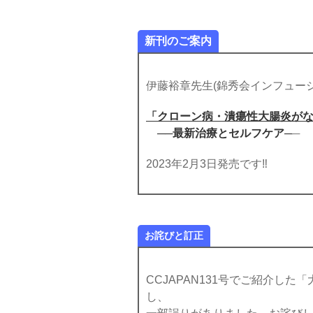
新刊のご案内
伊藤裕章先生(錦秀会インフュー
「クローン病・潰瘍性大腸炎が
──最新治療とセルフケア─
─
2023年2月3日発売です‼
お詫びと訂正
CCJAPAN131号でご紹介し
し、